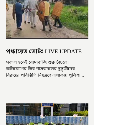
পঞ্চায়েত ভোটঃ LIVE UPDATE
সকাল হতেই বোমাবাজি শুরু চাঁচলে৷
অভিযোগের তির শাসকদলের দুষ্কৃতীদের
বিরুদ্ধে৷ পরিস্থিতি নিয়ন্ত্রণে এলাকায় পুলিশ৷
আজ ভোট শুরু হওয়ার এক ঘণ্টা...