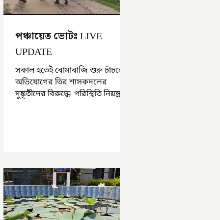
পঞ্চায়েত ভোটঃ LIVE
UPDATE
সকাল হতেই বোমাবাজি শুরু চাঁচলে৷
অভিযোগের তির শাসকদলের
দুষ্কৃতীদের বিরুদ্ধে৷ পরিস্থিতি নিয়ন্ত্রণে
এলাকায় পুলিশ৷ আজ ভোট শুরু
হওয়ার এক ঘণ্টা...