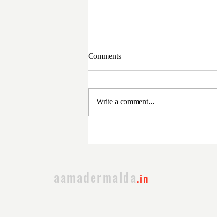
Comments
Write a comment...
সরকার পরিবর্তনের পর প্রথম
প্রশাসনিক বৈঠক
aamadermalda
.in