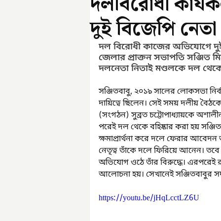
দলবিরোধী কার্য
দুই বিজেপি নেতা
দল বিরোধী কাজের অভিযোগে দুই
জেলার প্রাক্তন সভাপতি সঞ্জিত ম
দলনেতা নিতাই মণ্ডলকে দল থেকে বহ
সঞ্জিতবাবু, ২০১৯ সালের লোকসভা নি
দায়িত্বে ছিলেন। সেই সময় দলীয় বৈঠক
(সংগঠন) সুব্রত চট্টোপাধ্যায়কে অশা
পরেই দল থেকে বহিষ্কার করা হয় সঞ্জিত
ক্ষমাপ্রার্থনা করে দলে ফেরার আবেদন জ
নেতৃত্ব তাঁকে দলে ফিরিয়ে আনেন। তবে
অভিযোগ ওঠে তাঁর বিরুদ্ধে। এরপরেই 
আলোচনা হয়। সেখানেই সঞ্জিতবাবুর সদস
https://youtu.be/jHqLcctLZ6U