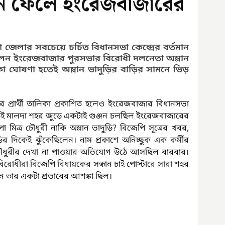
ে ফেলে ইংরেজবাজারের
েলার সবচেয়ে চর্চিত বিধানসভা কেন্দ্রের বর্তমান 
 হলেন ইংরেজবাজার পুরসভার বিরোধী দলনেতা অম্লান 
লিকা ঘোষণা হতেই অম্লান ভাদুড়ির বাড়ির সামনে ভিড় 
 প্রার্থী তালিকা প্রকাশিত হলেও ইংরেজবাজার বিধানসভা 
বভাবতই মালদা শহর জুড়ে একটাই গুঞ্জন চলছিল ইংরেজবাজারের 
ূপা মিত্র চৌধুরী নাকি অম্লান ভাদুড়ি? বিজেপি সূত্রের খবর, 
র দিকেই ঝুঁকেছিলেন। নাম প্রকাশে অনিচ্ছুক এক কর্মীর 
্র চৌধুরীর দেখা না পাওয়ার অভিযোগ উঠে আসছিল বারবার। 
োধীরা বিজেপি বিধায়কের সন্ধান চাই পোস্টারে সারা শহর 
চনে তার একটা প্রভাবের আশঙ্কা ছিল।