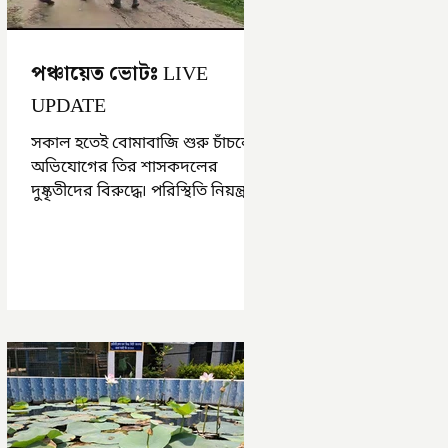
পঞ্চায়েত ভোটঃ LIVE
UPDATE
সকাল হতেই বোমাবাজি শুরু চাঁচলে৷
অভিযোগের তির শাসকদলের
দুষ্কৃতীদের বিরুদ্ধে৷ পরিস্থিতি নিয়ন্ত্রণে
এলাকায় পুলিশ৷ আজ ভোট শুরু
হওয়ার এক ঘণ্টা...