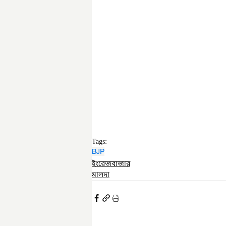
Tags:
BJP
ইংরেজবাজার
মালদা