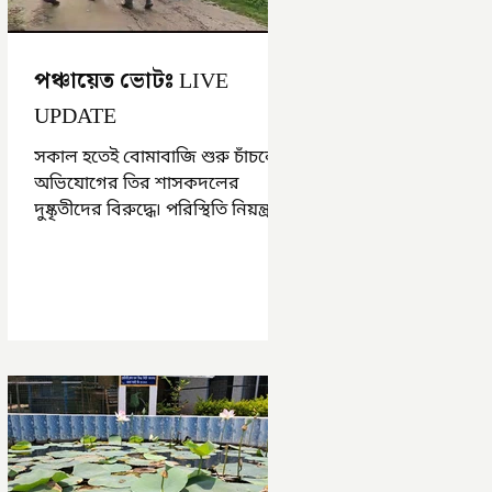
পঞ্চায়েত ভোটঃ LIVE
UPDATE
সকাল হতেই বোমাবাজি শুরু চাঁচলে৷
অভিযোগের তির শাসকদলের
দুষ্কৃতীদের বিরুদ্ধে৷ পরিস্থিতি নিয়ন্ত্রণে
এলাকায় পুলিশ৷ আজ ভোট শুরু
হওয়ার এক ঘণ্টা...