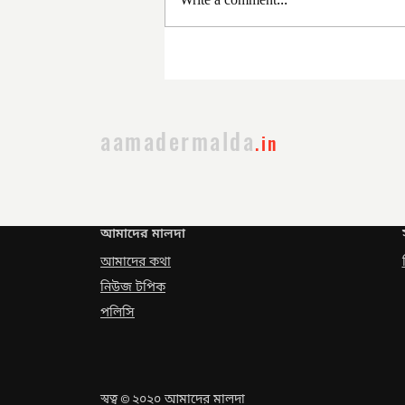
Write a comment...
সরকার পরিবর্তনের পর প্রথম
প্রশাসনিক বৈঠক
aamadermalda
.in
আমাদের মালদা
আমাদের কথা
নিউজ টপিক
পলিসি
স্বত্ব
২০২০ আমাদের মালদা
©