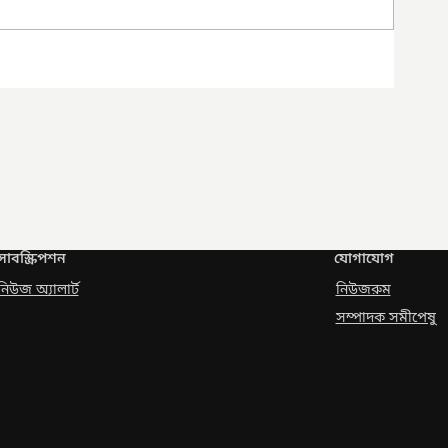
সাবস্ক্রিপশন
যোগাযোগ
নিউজ অ্যালার্ট
নিউজরুম
সম্পাদক সমীপেষু