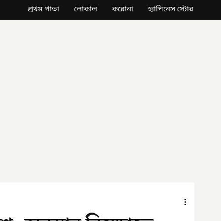
প্রথম পাতা
লোকাল
করোনা
হ্যাপিনেস স্টোর