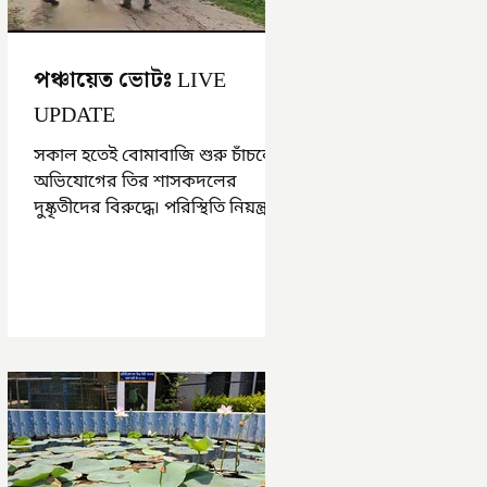
পঞ্চায়েত ভোটঃ LIVE
UPDATE
সকাল হতেই বোমাবাজি শুরু চাঁচলে৷
অভিযোগের তির শাসকদলের
দুষ্কৃতীদের বিরুদ্ধে৷ পরিস্থিতি নিয়ন্ত্রণে
এলাকায় পুলিশ৷ আজ ভোট শুরু
হওয়ার এক ঘণ্টা...