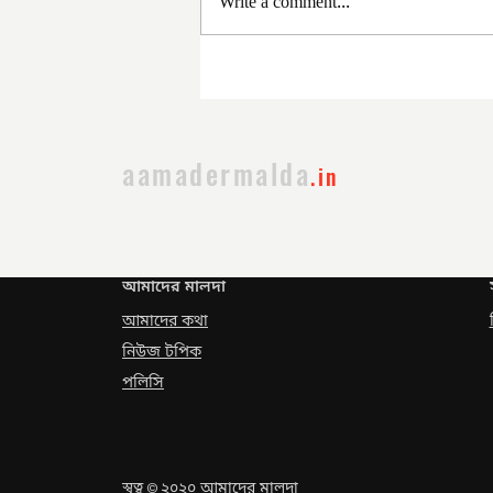
Write a comment...
সরকার পরিবর্তনের পর প্রথম
প্রশাসনিক বৈঠক
aamadermalda
.in
আমাদের মালদা
আমাদের কথা
নিউজ টপিক
পলিসি
স্বত্ব
২০২০ আমাদের মালদা
©