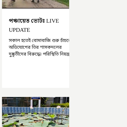
পঞ্চায়েত ভোটঃ LIVE
UPDATE
সকাল হতেই বোমাবাজি শুরু চাঁচলে৷
অভিযোগের তির শাসকদলের
দুষ্কৃতীদের বিরুদ্ধে৷ পরিস্থিতি নিয়ন্ত্রণে
এলাকায় পুলিশ৷ আজ ভোট শুরু
হওয়ার এক ঘণ্টা...