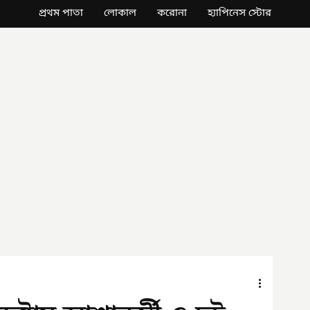
প্রথম পাতা
লোকাল
করোনা
হ্যাপিনেস স্টোর