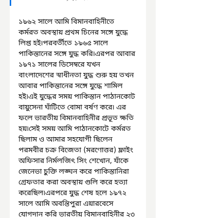
১৯৬২ সালে আমি বিমানবাহিনীতে 
কর্মরত অবস্থায় প্রথম চিনের সঙ্গে যুদ্ধে 
লিপ্ত হই৷পরবর্তীতে ১৯৬৫ সালে 
পাকিস্তানের সঙ্গে যুদ্ধ করি৷এরপর আবার 
১৯৭১ সালের ডিসেম্বরে যখন 
বাংলাদেশের স্বাধীনতা যুদ্ধ শুরু হয় তখন 
আবার পাকিস্তানের সঙ্গে যুদ্ধে শামিল 
হই৷এই যুদ্ধের সময় পাকিস্তান পাঠানকোট 
বায়ুসেনা ঘাঁটিতে বোমা বর্ষণ করে৷ এর 
ফলে ভারতীয় বিমানবাহিনীর প্রভূত ক্ষতি 
হয়৷সেই সময় আমি পাঠানকোটে কর্মরত 
ছিলাম ও আমার সহযোগী ছিলেন 
পরমবীর চক্র বিজেতা (মরণোত্তর) ফ্লাইং 
অফিসার নির্মলজিৎ সিং শেখোন, যাঁকে 
জেনেভা চুক্তি লঙ্ঘন করে পাকিস্তানিরা 
গ্রেফতার করা অবস্থায় গুলি করে হত্যা 
করেছিল৷এরপরে যুদ্ধ শেষ হলে ১৯৭২ 
সালে আমি অবন্তিপুরা এয়ারবেসে 
যোগদান করি ভারতীয় বিমানবাহিনীর ২৩ 