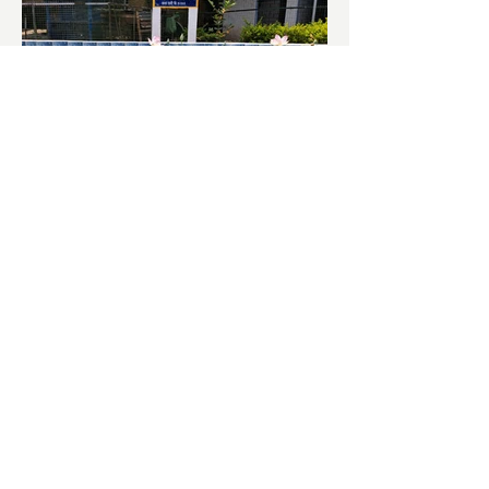
চাষিদের উৎসাহ বাড়াতে স্কুলেই
পদ্ম চাষ
ভারতের জাতীয় ফুল পদ্ম। এক সময় মালদা
জেলাতে বিভিন্ন প্রজাতির পদ্ম চাষ হত। তবে
সময়ের সঙ্গে সঙ্গে হারিয়ে যেতে বসেছে পদ্ম
চাষ। দুর্গা পুজোয়...