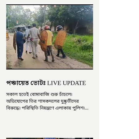
পঞ্চায়েত ভোটঃ LIVE UPDATE
সকাল হতেই বোমাবাজি শুরু চাঁচলে৷
অভিযোগের তির শাসকদলের দুষ্কৃতীদের
বিরুদ্ধে৷ পরিস্থিতি নিয়ন্ত্রণে এলাকায় পুলিশ৷
আজ ভোট শুরু হওয়ার এক ঘণ্টা...