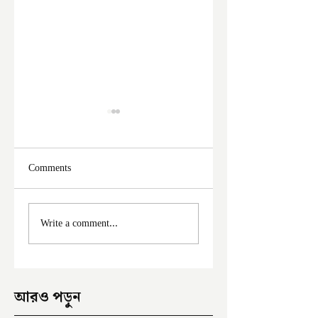
Comments
ফের দুঃসাহসিক চুরি
মালদা শহরে ফের চুরি
Write a comment...
ইংরেজবাজারে
অভিযোগ
আরও পড়ুন