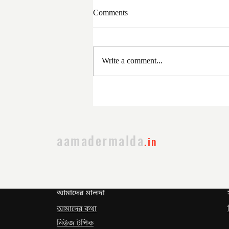
Comments
Write a comment...
সরকার পরিবর্তনের পর প্রথম
প্রশাসনিক বৈঠক
aamadermalda
.in
আমাদের মালদা
আমাদের কথা
নিউজ টপিক