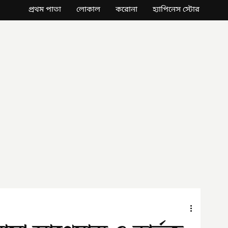
প্রথম পাতা
লোকাল
করোনা
হ্যাপিনেস স্টোর