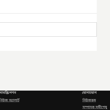
সাবস্ক্রিপশন
যোগাযোগ
নিউজ অ্যালার্ট
নিউজরুম
সম্পাদক সমীপেষু