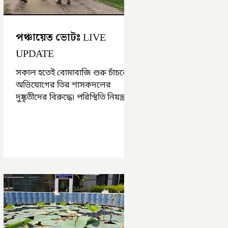
পঞ্চায়েত ভোটঃ LIVE
UPDATE
সকাল হতেই বোমাবাজি শুরু চাঁচলে৷
অভিযোগের তির শাসকদলের
দুষ্কৃতীদের বিরুদ্ধে৷ পরিস্থিতি নিয়ন্ত্রণে
এলাকায় পুলিশ৷ আজ ভোট শুরু
হওয়ার এক ঘণ্টা...