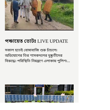
পঞ্চায়েত ভোটঃ LIVE UPDATE
সকাল হতেই বোমাবাজি শুরু চাঁচলে৷
অভিযোগের তির শাসকদলের দুষ্কৃতীদের
বিরুদ্ধে৷ পরিস্থিতি নিয়ন্ত্রণে এলাকায় পুলিশ৷
আজ ভোট শুরু হওয়ার এক ঘণ্টা...