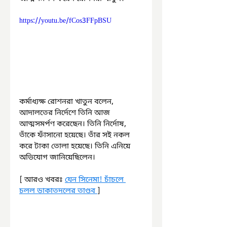
https://youtu.be/fCos3FFpBSU
কর্মাধ্যক্ষ রোশনরা খাতুন বলেন, 
আদালতের নির্দেশে তিনি আজ 
আত্মসমর্পণ করেছেন। তিনি নির্দোষ, 
তাঁকে ফাঁসানো হয়েছে। তাঁর সই নকল 
করে টাকা তোলা হয়েছে। তিনি এনিয়ে 
অভিযোগ জানিয়েছিলেন।
[ আরও খবরঃ 
যেন সিনেমা! চাঁচলে 
চলল ডাকাতদলের তাণ্ডব
]