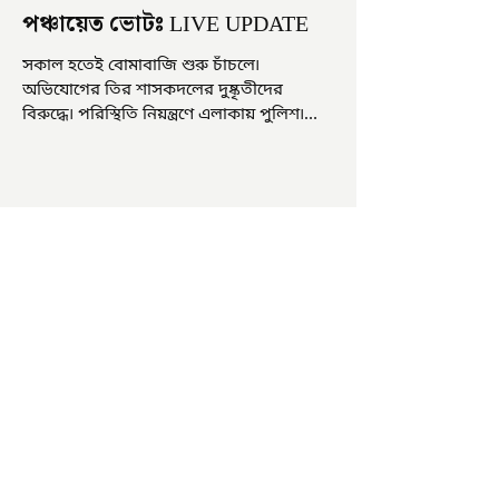
পঞ্চায়েত ভোটঃ LIVE UPDATE
সকাল হতেই বোমাবাজি শুরু চাঁচলে৷
অভিযোগের তির শাসকদলের দুষ্কৃতীদের
বিরুদ্ধে৷ পরিস্থিতি নিয়ন্ত্রণে এলাকায় পুলিশ৷
আজ ভোট শুরু হওয়ার এক ঘণ্টা...