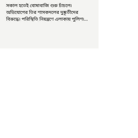
সকাল হতেই বোমাবাজি শুরু চাঁচলে৷
অভিযোগের তির শাসকদলের দুষ্কৃতীদের
বিরুদ্ধে৷ পরিস্থিতি নিয়ন্ত্রণে এলাকায় পুলিশ৷
আজ ভোট শুরু হওয়ার এক ঘণ্টা...
চাষিদের উৎসাহ বাড়াতে স্কুলেই
পদ্ম চাষ