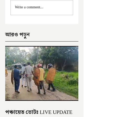
মালদা শহরে ফের চুরির
আঠারো ঘণ্টা পর নদী
Write a comment...
অভিযোগ
থেকে উদ্ধার পড়ুয়ার 
আরও পড়ুন
পঞ্চায়েত ভোটঃ LIVE UPDATE