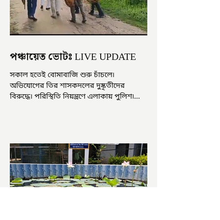
পঞ্চায়েত ভোটঃ LIVE UPDATE
সকাল হতেই বোমাবাজি শুরু চাঁচলে৷
অভিযোগের তির শাসকদলের দুষ্কৃতীদের
বিরুদ্ধে৷ পরিস্থিতি নিয়ন্ত্রণে এলাকায় পুলিশ৷
আজ ভোট শুরু হওয়ার এক ঘণ্টা...