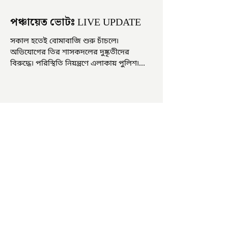
পঞ্চায়েত ভোটঃ LIVE UPDATE
সকাল হতেই বোমাবাজি শুরু চাঁচলে৷
অভিযোগের তির শাসকদলের দুষ্কৃতীদের
বিরুদ্ধে৷ পরিস্থিতি নিয়ন্ত্রণে এলাকায় পুলিশ৷
আজ ভোট শুরু হওয়ার এক ঘণ্টা...