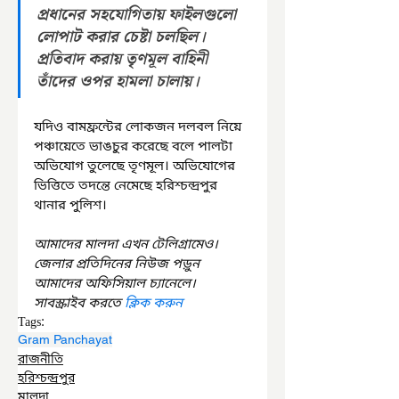
প্রধানের সহযোগিতায় ফাইলগুলো 
লোপাট করার চেষ্টা চলছিল। 
প্রতিবাদ করায় তৃণমূল বাহিনী 
তাঁদের ওপর হামলা চালায়। 
যদিও বামফ্রন্টের লোকজন দলবল নিয়ে 
পঞ্চায়েতে ভাঙচুর করেছে বলে পালটা 
অভিযোগ তুলেছে তৃণমূল। অভিযোগের 
ভিত্তিতে তদন্তে নেমেছে হরিশ্চন্দ্রপুর 
থানার পুলিশ।
আমাদের মালদা এখন টেলিগ্রামেও। 
জেলার প্রতিদিনের নিউজ পড়ুন 
আমাদের অফিসিয়াল চ্যানেলে। 
সাবস্ক্রাইব করতে 
ক্লিক করুন
Tags:
Gram Panchayat
রাজনীতি
হরিশ্চন্দ্রপুর
মালদা