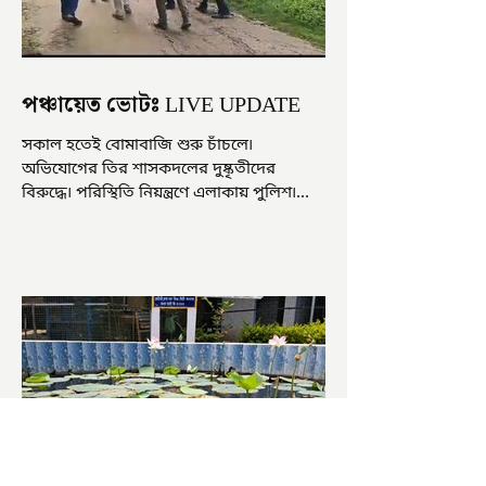
পঞ্চায়েত ভোটঃ LIVE UPDATE
সকাল হতেই বোমাবাজি শুরু চাঁচলে৷
অভিযোগের তির শাসকদলের দুষ্কৃতীদের
বিরুদ্ধে৷ পরিস্থিতি নিয়ন্ত্রণে এলাকায় পুলিশ৷
আজ ভোট শুরু হওয়ার এক ঘণ্টা...