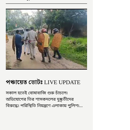
পঞ্চায়েত ভোটঃ LIVE UPDATE
সকাল হতেই বোমাবাজি শুরু চাঁচলে৷
অভিযোগের তির শাসকদলের দুষ্কৃতীদের
বিরুদ্ধে৷ পরিস্থিতি নিয়ন্ত্রণে এলাকায় পুলিশ৷
আজ ভোট শুরু হওয়ার এক ঘণ্টা...