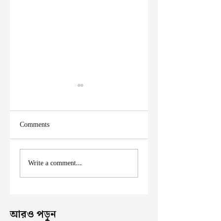
Comments
ফের দুঃসাহসিক চুরি
মালদা শহরে ফের চুরি
Write a comment...
ইংরেজবাজারে
অভিযোগ
আরও পড়ুন