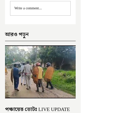
ফের দুঃসাহসিক চুরি
মালদা শহরে ফের চুরি
Write a comment...
ইংরেজবাজারে
অভিযোগ
আরও পড়ুন
পঞ্চায়েত ভোটঃ LIVE UPDATE