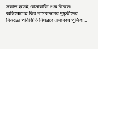
সকাল হতেই বোমাবাজি শুরু চাঁচলে৷
অভিযোগের তির শাসকদলের দুষ্কৃতীদের
বিরুদ্ধে৷ পরিস্থিতি নিয়ন্ত্রণে এলাকায় পুলিশ৷
আজ ভোট শুরু হওয়ার এক ঘণ্টা...
চাষিদের উৎসাহ বাড়াতে স্কুলেই