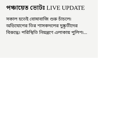
পঞ্চায়েত ভোটঃ LIVE UPDATE
সকাল হতেই বোমাবাজি শুরু চাঁচলে৷
অভিযোগের তির শাসকদলের দুষ্কৃতীদের
বিরুদ্ধে৷ পরিস্থিতি নিয়ন্ত্রণে এলাকায় পুলিশ৷
আজ ভোট শুরু হওয়ার এক ঘণ্টা...