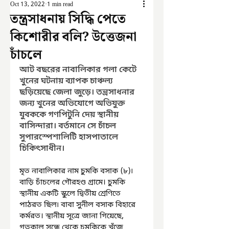
Oct 13, 2022
1 min read
তন্ত্রসাধনায় সিদ্ধি পেতে
কিশোরীর বলি? উত্তেজনা
চাঁচলে
আট বছরের নাবালিকার গলা কেটে 
খুনের ঘটনায় ব্যাপক চাঞ্চল্য 
ছড়িয়েছে জেলা জুড়ে। তন্ত্রসাধনার 
জন্য খুনের অভিযোগে অভিযুক্ত 
যুবককে গণপিটুনি দেয় স্থানীয় 
বাসিন্দারা। বর্তমানে সে চাঁচল 
সুপারস্পেশালিটি হাসপাতালে 
চিকিৎসাধীন।
মৃত নাবালিকার নাম চুমকি বসাক (৮)৷ 
বাড়ি চাঁচলের গৌরহণ্ড গ্রামে। চুমকি 
স্থানীয় একটি স্কুলে দ্বিতীয় শ্রেণিতে 
পাঠরত ছিল৷ বাবা সুনীল বসাক বিহারে 
কর্মরত। স্থানীয় সূত্রে জানা গিয়েছে, 
গতকাল সন্ধে থেকে চুমকিকে খুঁজে 