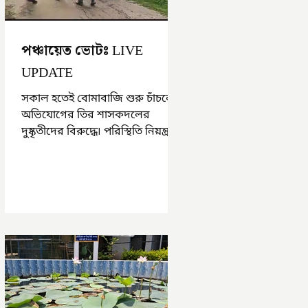
পঞ্চায়েত ভোটঃ LIVE
UPDATE
সকাল হতেই বোমাবাজি শুরু চাঁচলে৷
অভিযোগের তির শাসকদলের
দুষ্কৃতীদের বিরুদ্ধে৷ পরিস্থিতি নিয়ন্ত্রণে
এলাকায় পুলিশ৷ আজ ভোট শুরু
হওয়ার এক ঘণ্টা...