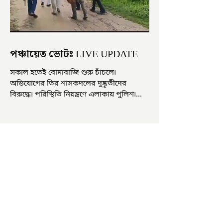
পঞ্চায়েত ভোটঃ LIVE UPDATE
সকাল হতেই বোমাবাজি শুরু চাঁচলে৷
অভিযোগের তির শাসকদলের দুষ্কৃতীদের
বিরুদ্ধে৷ পরিস্থিতি নিয়ন্ত্রণে এলাকায় পুলিশ৷
আজ ভোট শুরু হওয়ার এক ঘণ্টা...