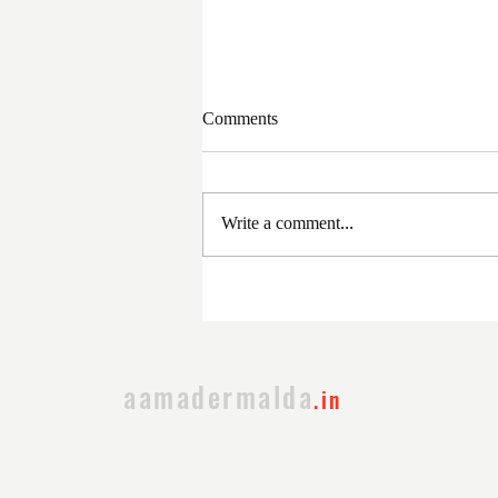
Comments
Write a comment...
সুজাপুরে বিস্ফোরণস্থলে এলেন
ফিরহাদ হাকিম, আসছে ফরেনসিক
aamadermalda
.in