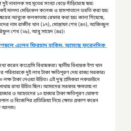
ে দুই নাবালক সহ মৃতের সংখ্যা বেড়ে দাঁড়িয়েছে ছয়৷ 
কেই মালদা মেডিকেল কলেজ ও হাসপাতালে ভরতি করা হয়৷ 
বছরের আবুকে কলকাতায় রেফার করা হয়৷ জানা গিয়েছে, 
মৃতদের নাম রাজীব খান (১৭), মোস্তাফা শেখ (৪০), আজিজুল 
িফুল শেখ (২৯), আবু সাহেদ (৪৫)৷
োরণস্থলে এলেন ফিরহাদ হাকিম, আসছে ফরেনসিক 
দেখা করেন কংগ্রেসি বিধায়করা। স্থানীয় বিধায়ক ইশা খান 
দের পরিবারকে দুই লাখ টাকা ক্ষতিপূরণ দেয় রাজ্য সরকার৷ 
 ১০ লক্ষ টাকা দেওয়া উচিত। এই দুস্থ শ্রমিকরা লকডাউনে 
মাথায় রাখা উচিত ছিল। আমাদের সরকার ক্ষমতায় না 
হাজার ও আহতদের ১০ হাজার টাকা ক্ষতিপূরণ ঘোষণা 
পাল ও বিজেপির প্রতিক্রিয়া নিয়ে ক্ষোভ প্রকাশ করেন 
তাক আলম।