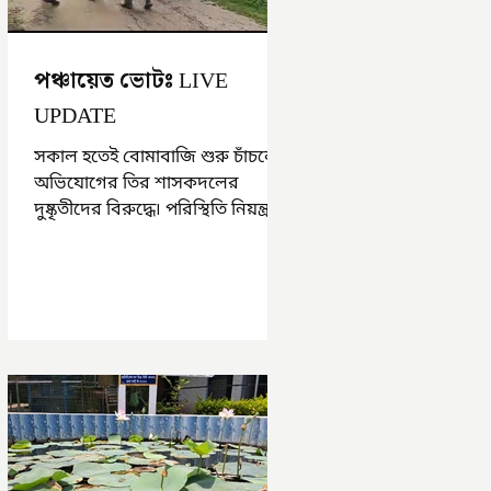
পঞ্চায়েত ভোটঃ LIVE
UPDATE
সকাল হতেই বোমাবাজি শুরু চাঁচলে৷
অভিযোগের তির শাসকদলের
দুষ্কৃতীদের বিরুদ্ধে৷ পরিস্থিতি নিয়ন্ত্রণে
এলাকায় পুলিশ৷ আজ ভোট শুরু
হওয়ার এক ঘণ্টা...