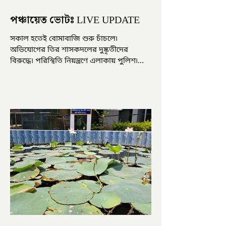
পঞ্চায়েত ভোটঃ LIVE UPDATE
সকাল হতেই বোমাবাজি শুরু চাঁচলে৷
অভিযোগের তির শাসকদলের দুষ্কৃতীদের
বিরুদ্ধে৷ পরিস্থিতি নিয়ন্ত্রণে এলাকায় পুলিশ৷
আজ ভোট শুরু হওয়ার এক ঘণ্টা...