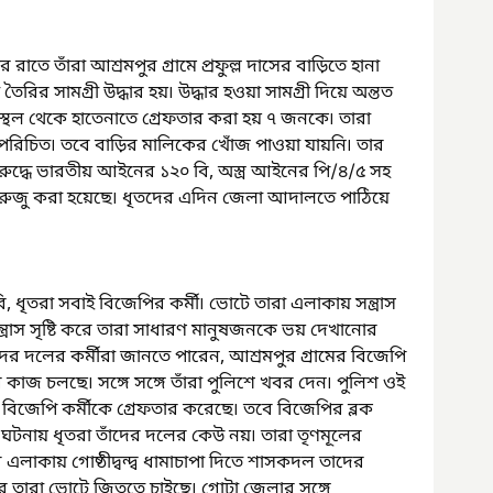
 তাঁরা আশ্রমপুর গ্রামে প্রফুল্ল দাসের বাড়িতে হানা 
ৈরির সামগ্রী উদ্ধার হয়৷ উদ্ধার হওয়া সামগ্রী দিয়ে অন্তত 
্থল থেকে হাতেনাতে গ্রেফতার করা হয় ৭ জনকে৷ তারা 
পরিচিত৷ তবে বাড়ির মালিকের খোঁজ পাওয়া যায়নি৷ তার 
রুদ্ধে ভারতীয় আইনের ১২০ বি, অস্ত্র আইনের পি/৪/৫ সহ 
রুজু করা হয়েছে৷ ধৃতদের এদিন জেলা আদালতে পাঠিয়ে 
 ধৃতরা সবাই বিজেপির কর্মী৷ ভোটে তারা এলাকায় সন্ত্রাস 
্ত্রাস সৃষ্টি করে তারা সাধারণ মানুষজনকে ভয় দেখানোর 
ের দলের কর্মীরা জানতে পারেন, আশ্রমপুর গ্রামের বিজেপি 
র কাজ চলছে৷ সঙ্গে সঙ্গে তাঁরা পুলিশে খবর দেন৷ পুলিশ ওই 
িজেপি কর্মীকে গ্রেফতার করেছে৷ তবে বিজেপির ব্লক 
ঘটনায় ধৃতরা তাঁদের দলের কেউ নয়৷ তারা তৃণমূলের 
এলাকায় গোষ্ঠীদ্বন্দ্ব ধামাচাপা দিতে শাসকদল তাদের 
ে তারা ভোটে জিততে চাইছে৷ গোটা জেলার সঙ্গে 