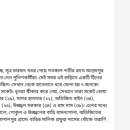
ছে, সূত্র মারফৎ খবর পেয়ে গতকাল গভীর রাতে আশ্রমপুর 
ে হানা দেন পুলিশকর্মীরা৷ সেই সময় ওই বাড়িতে একটি টিনের 
ছিল৷ সেখান থেকে হাতেনাতে ধরে ফেলা হয় ৭ জনকে৷ 
র সকেট৷ ধৃতরা স্বীকার করে নেয়, সেখানে তারা সকেট বোমা 
র (১৯), সাগর হালদার (২১), অভিজিত বাইন (৩৪), 
 (২৬), উজ্জ্বল সরকার (৩৪) ও রাম দাস (৩৮)৷ এদের মধ্যে 
ে, গোকুল ও উজ্জ্বলের বাড়ি বামনগোলা, অভিজিতের 
ালালপুর গ্রামে৷ বাড়ির মালিক প্রফুল্ল দাসের খোঁজে তল্লাশি 