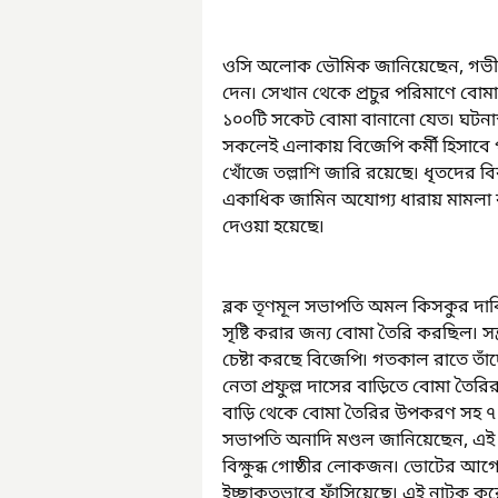
ওসি অলোক ভৌমিক জানিয়েছেন, গভীর রাতে
দেন৷ সেখান থেকে প্রচুর পরিমাণে বোমা ত
১০০টি সকেট বোমা বানানো যেত৷ ঘটনাস
সকলেই এলাকায় বিজেপি কর্মী হিসাবে 
খোঁজে তল্লাশি জারি রয়েছে৷ ধৃতদের বি
একাধিক জামিন অযোগ্য ধারায় মামলা 
দেওয়া হয়েছে৷
ব্লক তৃণমূল সভাপতি অমল কিসকুর দাবি,
সৃষ্টি করার জন্য বোমা তৈরি করছিল৷ সন
চেষ্টা করছে বিজেপি৷ গতকাল রাতে তাঁদ
নেতা প্রফুল্ল দাসের বাড়িতে বোমা তৈরি
বাড়ি থেকে বোমা তৈরির উপকরণ সহ ৭ ব
সভাপতি অনাদি মণ্ডল জানিয়েছেন, এই 
বিক্ষুব্ধ গোষ্ঠীর লোকজন৷ ভোটের আগে 
ইচ্ছাকৃতভাবে ফাঁসিয়েছে৷ এই নাটক কর