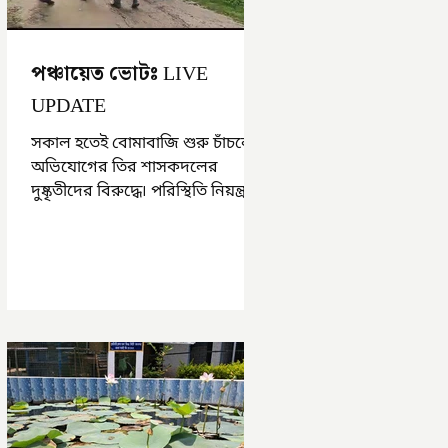
পঞ্চায়েত ভোটঃ LIVE
UPDATE
সকাল হতেই বোমাবাজি শুরু চাঁচলে৷
অভিযোগের তির শাসকদলের
দুষ্কৃতীদের বিরুদ্ধে৷ পরিস্থিতি নিয়ন্ত্রণে
এলাকায় পুলিশ৷ আজ ভোট শুরু
হওয়ার এক ঘণ্টা...