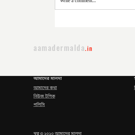
Write a comment...
সরকার পরিবর্তনের পর প্রথম
প্রশাসনিক বৈঠক
aamadermalda
.in
আমাদের মালদা
আমাদের কথা
নিউজ টপিক
পলিসি
স্বত্ব
২০২০ আমাদের মালদা
©