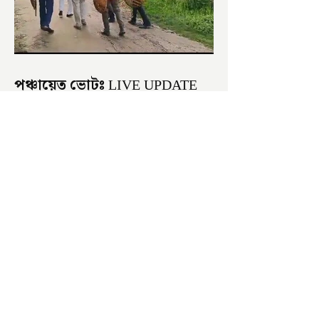
পঞ্চায়েত ভোটঃ LIVE UPDATE
সকাল হতেই বোমাবাজি শুরু চাঁচলে৷
অভিযোগের তির শাসকদলের দুষ্কৃতীদের
বিরুদ্ধে৷ পরিস্থিতি নিয়ন্ত্রণে এলাকায় পুলিশ৷
আজ ভোট শুরু হওয়ার এক ঘণ্টা...