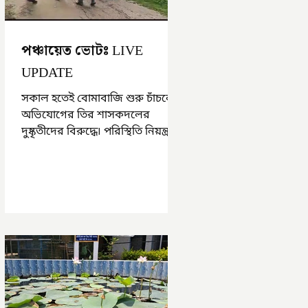
পঞ্চায়েত ভোটঃ LIVE
UPDATE
সকাল হতেই বোমাবাজি শুরু চাঁচলে৷
অভিযোগের তির শাসকদলের
দুষ্কৃতীদের বিরুদ্ধে৷ পরিস্থিতি নিয়ন্ত্রণে
এলাকায় পুলিশ৷ আজ ভোট শুরু
হওয়ার এক ঘণ্টা...