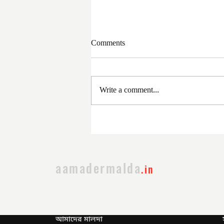
Comments
Write a comment...
সরকার পরিবর্তনের পর প্রথম
প্রশাসনিক বৈঠক
aamadermalda
.in
আমাদের মালদা