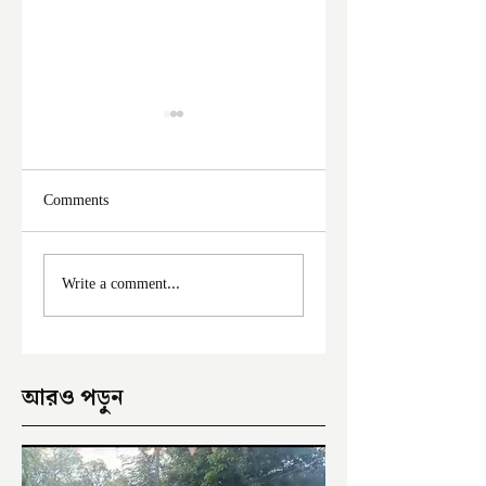
Comments
ফের দুঃসাহসিক চুরি
মালদা শহরে ফের চুরি
Write a comment...
ইংরেজবাজারে
অভিযোগ
আরও পড়ুন