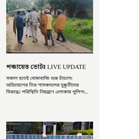
পঞ্চায়েত ভোটঃ LIVE UPDATE
সকাল হতেই বোমাবাজি শুরু চাঁচলে৷
অভিযোগের তির শাসকদলের দুষ্কৃতীদের
বিরুদ্ধে৷ পরিস্থিতি নিয়ন্ত্রণে এলাকায় পুলিশ৷
আজ ভোট শুরু হওয়ার এক ঘণ্টা...