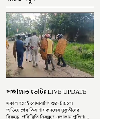
পঞ্চায়েত ভোটঃ LIVE UPDATE
সকাল হতেই বোমাবাজি শুরু চাঁচলে৷
অভিযোগের তির শাসকদলের দুষ্কৃতীদের
বিরুদ্ধে৷ পরিস্থিতি নিয়ন্ত্রণে এলাকায় পুলিশ৷
আজ ভোট শুরু হওয়ার এক ঘণ্টা...