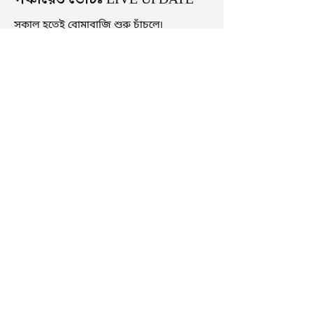
সকাল হতেই বোমাবাজি শুরু চাঁচলে৷
অভিযোগের তির শাসকদলের দুষ্কৃতীদের
বিরুদ্ধে৷ পরিস্থিতি নিয়ন্ত্রণে এলাকায় পুলিশ৷
আজ ভোট শুরু হওয়ার এক ঘণ্টা...
চাষিদের উৎসাহ বাড়াতে স্কুলেই