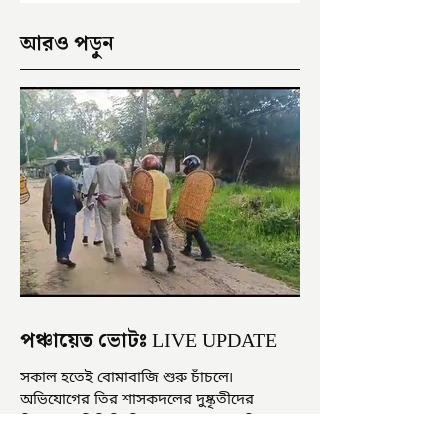
আরও পড়ুন
পঞ্চায়েত ভোটঃ LIVE UPDATE
সকাল হতেই বোমাবাজি শুরু চাঁচলে৷
অভিযোগের তির শাসকদলের দুষ্কৃতীদের
বিরুদ্ধে৷ পরিস্থিতি নিয়ন্ত্রণে এলাকায় পুলিশ৷
আজ ভোট শুরু হওয়ার এক ঘণ্টা...