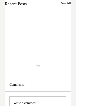
Recent Posts
See All
Comments
ফের দুঃসাহসিক চুরি
মালদা শহরে ফের চুরি
Write a comment...