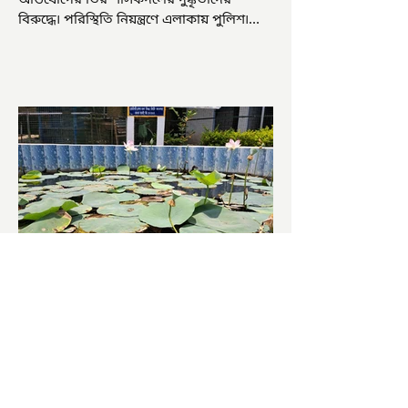
অভিযোগের তির শাসকদলের দুষ্কৃতীদের
বিরুদ্ধে৷ পরিস্থিতি নিয়ন্ত্রণে এলাকায় পুলিশ৷
আজ ভোট শুরু হওয়ার এক ঘণ্টা...
চাষিদের উৎসাহ বাড়াতে স্কুলেই
পদ্ম চাষ
ভারতের জাতীয় ফুল পদ্ম। এক সময় মালদা