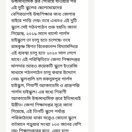
উচ্চমাধ্যমিক স্তর পেরিয়ে যাওয়ার পর 
এই দুটি স্কুলের ছেলেমেয়েদের 
বেশিরভাগই উচ্চশিক্ষার জন্য জেলার 
বাইরে পাড়ি দেয়৷ তবে এখনও এই দুটি 
স্কুলে সেই পঠনপাঠন শুরু হয়নি৷ জানা 
গিয়েছে, ২০১৯ সালে বার্লো গার্লস 
হাইস্কুলে তা চালু হতে চলেছে৷ তবে 
রামকৃষ্ণ মিশন বিবেকানন্দ বিদ্যামন্দিরে 
এই ব্যবস্থা চালু হতে ২০২০ সাল লেগে 
যাবে। এই পরিস্থিতিতে জেলা শিক্ষাদপ্তর 
মালদার আরও কয়েকটি স্কুলে ইংরেজি 
মাধ্যমে পঠনপাঠন চালু করার উদ্যোগ 
নেয়৷ স্কুলগুলি হল মকদুমপুর গার্লস 
হাইস্কুল, শিবাণী অ্যাকাডেমি ও প্রান্তপল্লি 
গার্লস হাইস্কুল। এর মধ্যে শিবাণী 
অ্যাকাডেমি উচ্চমাধ্যমিক স্তরে ইতিমধ্যেই 
উন্নীত৷ জেলা শিক্ষাদপ্তর সূত্রে জানা 
গিয়েছে, এই তিনটি স্কুলে পর্যাপ্ত 
পরিকাঠামো থাকা সত্ত্বেও কোনো স্কুলে 
বর্তমানে পড়ুয়ার সংখ্যা ১০০ জনের বেশি 
নয়৷ শিক্ষাদপ্তরের মতে, এমন হলে 