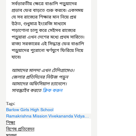
সর্বভারতীয় ক্ষেত্রে বাঙালি পড়ুয়াদের 
প্রভাব ফের বাড়তে শুরু করবে৷ একসময় 
যে সব রাজ্যের শিক্ষার মান নিয়ে প্রশ্ন 
উঠত, শুধুমাত্র ইংরেজি মাধ্যমে 
পড়াশোনা চালু করে সেইসব রাজ্যের 
পড়ুয়ারা এখন দেশের মধ্যে প্রথম সারিতে৷ 
রাজ্য সরকারের এই সিদ্ধান্ত ফের বাঙালি 
পড়ুয়াদের পুরোনো স্বর্ণযুগে ফিরিয়ে নিয়ে 
যাবে৷
আমাদের মালদা এখন টেলিগ্রামেও। 
জেলার প্রতিদিনের নিউজ পড়ুন 
আমাদের অফিসিয়াল চ্যানেলে। 
সাবস্ক্রাইব করতে 
ক্লিক করুন
Tags:
Barlow Girls High School
Ramakrishna Mission Vivekananda Vidyamandir
শিক্ষা
বিশেষ প্রতিবেদন
মালদা