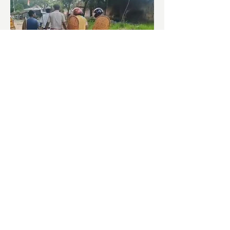
পঞ্চায়েত ভোটঃ LIVE UPDATE
সকাল হতেই বোমাবাজি শুরু চাঁচলে৷
অভিযোগের তির শাসকদলের দুষ্কৃতীদের
বিরুদ্ধে৷ পরিস্থিতি নিয়ন্ত্রণে এলাকায় পুলিশ৷
আজ ভোট শুরু হওয়ার এক ঘণ্টা...