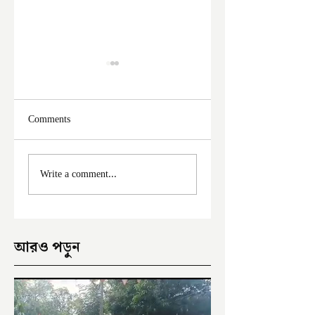
Comments
ফের দুঃসাহসিক চুরি
মালদা শহরে ফের চুরি
Write a comment...
ইংরেজবাজারে
অভিযোগ
আরও পড়ুন