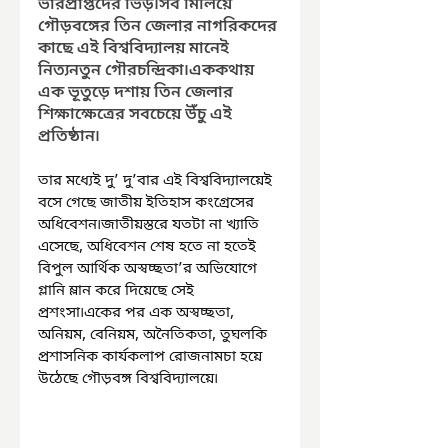
ভারপ্রাপ্তদের ভিড়৷সব মিলিয়ে 
গৌড়বঙ্গের তিন জেলার নাগরিকদের 
কাছে এই বিশ্ববিদ্যালয় মানেই 
নিত্যনতুন গৌরচন্দ্রিকা৷এককথায় 
এক ভূতুড়ে দশায় তিন জেলার 
শিক্ষাক্ষেত্রের সবচেয়ে উঁচু এই 
প্রতিষ্ঠান৷
তার মধ্যেই দু’ দু’বার এই বিশ্ববিদ্যালয়েই 
বসে গেছে জাতীয় ইতিহাস কংগ্রেসের 
অধিবেশন৷জাতীয়স্তরে যতটা না খ্যাতি 
এসেছে, অধিবেশন শেষ হতে না হতেই 
বিপুল আর্থিক অস্বচ্ছতা’র অভিযোগে 
গ্লানি ম্লান করে দিয়েছে সেই 
প্রশংসা৷একের পর এক অস্বচ্ছতা, 
অনিয়ম, বেনিয়ম, অনৈতিকতা, তুঘলকি 
প্রশাসনিক কার্যকলাপ রোজনামচা হয়ে 
উঠেছে গৌড়বঙ্গ বিশ্ববিদ্যালয়ে৷