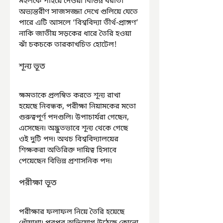
মহলকে পাইয়ে দেওয়া বিভিন্ন বরাত৷ 
অভ্যন্তরীণ সাজসজ্জা দেখে গুলিয়ে যেতে 
পারে এটি আসলে ‘বিশ্ববিদ্যা তীর্থ-প্রাঙ্গণ’ 
নাকি জাতীয় সড়কের ধারে তৈরি হওয়া 
ঝাঁ চকচকে তারকাখচিত হোটেল!
শূন্য ভূত
ক্ষমতাকে প্রলম্বিত করতে শূন্য রাখা 
হয়েছে নিবন্ধক, পরীক্ষা নিয়ামকের মতো 
গুরুত্বপূর্ণ পদগুলি৷ উপাচার্যরা গেছেন, 
এসেছেন৷ অদ্ভুতভাবে শূন্য থেকে গেছে 
ওই দুটি পদ৷ অথচ বিশ্ববিদ্যালয়ের 
শিক্ষকরা অতিরিক্ত দায়িত্ব হিসাবে 
পেয়েছেন বিভিন্ন প্রশাসনিক পদ৷
পরীক্ষা ভূত
পরীক্ষার ফলাফল নিয়ে তৈরি হয়েছে 
ধোঁয়াশা৷ পরপর অভিযোগ উঠেছে কোনো 