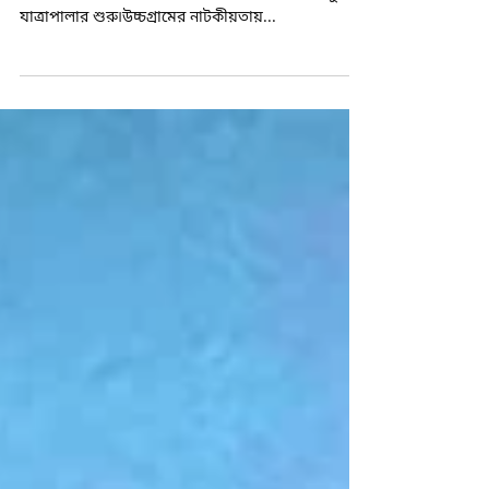
যাত্রা শুরু হয়েছিল ঠিক ১০ বছর আগে৷তারপর থেকে
যাত্রা চলছেই৷একটা যাত্রাপালা শেষ হতে না হতেই নতুন
যাত্রাপালার শুরু৷উচ্চগ্রামের নাটকীয়তায়...