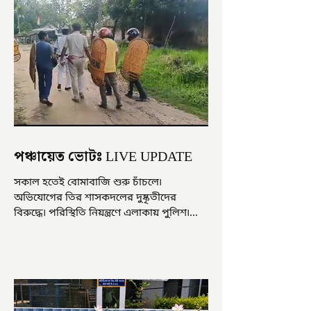
পঞ্চায়েত ভোটঃ LIVE UPDATE
সকাল হতেই বোমাবাজি শুরু চাঁচলে৷
অভিযোগের তির শাসকদলের দুষ্কৃতীদের
বিরুদ্ধে৷ পরিস্থিতি নিয়ন্ত্রণে এলাকায় পুলিশ৷
আজ ভোট শুরু হওয়ার এক ঘণ্টা...