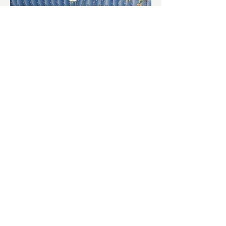
চাষিদের উৎসাহ বাড়াতে স্কুলেই
পদ্ম চাষ
ভারতের জাতীয় ফুল পদ্ম। এক সময় মালদা
জেলাতে বিভিন্ন প্রজাতির পদ্ম চাষ হত। তবে
সময়ের সঙ্গে সঙ্গে হারিয়ে যেতে বসেছে পদ্ম
চাষ। দুর্গা পুজোয়...